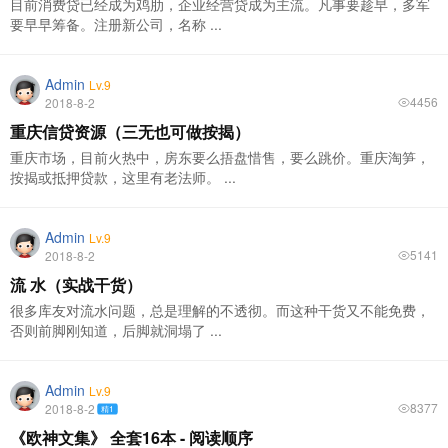
目前消费贷已经成为鸡肋，企业经营贷成为主流。凡事要趁早，多军
要早早筹备。注册新公司，名称 ...
Admin
Lv.9
4456
2018-8-2
重庆信贷资源（三无也可做按揭）
重庆市场，目前火热中，房东要么捂盘惜售，要么跳价。重庆淘笋，
按揭或抵押贷款，这里有老法师。 ...
Admin
Lv.9
5141
2018-8-2
流 水（实战干货）
很多库友对流水问题，总是理解的不透彻。而这种干货又不能免费，
否则前脚刚知道，后脚就洞塌了 ...
Admin
Lv.9
8377
2018-8-2
精1
《欧神文集》 全套16本 - 阅读顺序