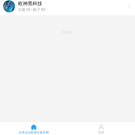
欧神黑科技
主题 59 / 帖子 82
电脑版
水库论坛欧神文集官网
登录