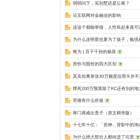
弱弱问下，买别墅还是公寓？
论互联网对金融业的影响
成
连这个都能举报，人性坏起来真可
为什么连明星也要为了孩子，勉强
唯为 | 百子千孙的杨喜
房价与股价的四大区别
其实你离单张30万额度信用卡并不
效
撑死200万预算除了KC还有别的
苦难有什么价值
寒门再难出贵子（原文精华版）
十七年十亿：「房神」背影中的淘
为什么绝大部分人都掉进了坑里