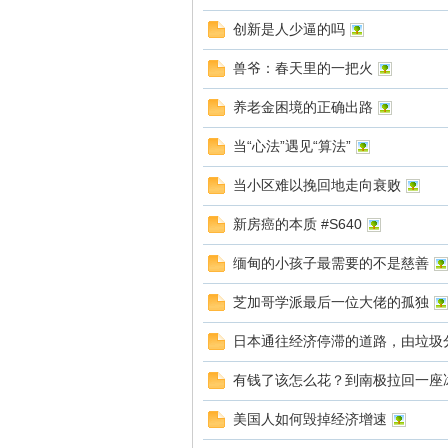
ye
创新是人少逼的吗
兽爷：春天里的一把火
养老金困境的正确出路
当“心法”遇见“算法”
当小区难以挽回地走向衰败
vo
新房癌的本质 #S640
缅甸的小孩子最需要的不是慈善
芝加哥学派最后一位大佬的孤独
日本通往经济停滞的道路，由垃圾
有钱了该怎么花？到南极拉回一座
n_
美国人如何毁掉经济增速