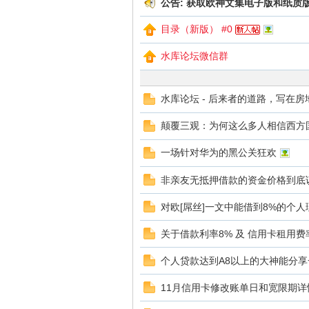
公告:
获取欧神文集电子版和纸质
目录（新版） #0
水库论坛微信群
库
水库论坛 - 后来者的道路，写在
颠覆三观：为何这么多人相信西方
一场针对华为的黑公关狂欢
非亲友无抵押借款的资金价格到底
论
对欧[屌丝]一文中能借到8%的个人
关于借款利率8% 及 信用卡租用
个人贷款达到A8以上的大神能分
11月信用卡修改账单日和宽限期