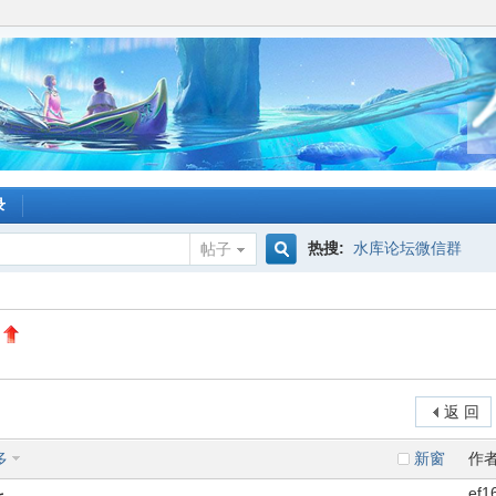
录
热搜:
水库论坛微信群
帖子
搜
索
返 回
多
新窗
作
ef1