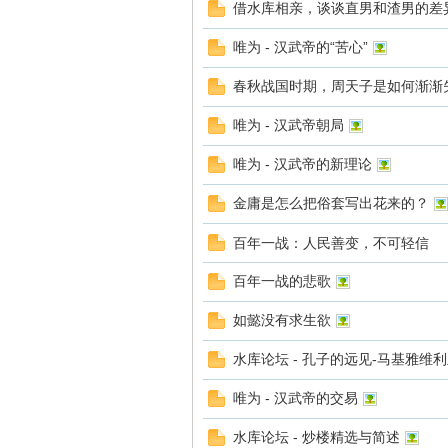
借水库相亲，谈谈直男和渣男的差
唯为 - 汉武帝的“苦心”
春秋战国时期，周天子是如何渐渐
唯为 - 汉武帝朝局
官
唯为 - 汉武帝的新理论
金庸是怎么把俗套写出花来的？
百年一战：人民善变，不可轻信
百年一战的悲歌
如懿没有求生欲
网
水库论坛 - 孔子的远见-马基雅维
唯为 - 汉武帝的交易
水库论坛 - 炒楼精选与简述