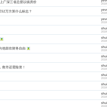
yev
北上广深三省总督以镇房价
2018
yev
升至52万方算什么标志？
2018
yev
2018
shu
2018
shu
2018
shu
向他鼓吹财务自由
2018
shu
2018
shu
，救市还需险资！
2018
shu
2018
shu
2018
shu
2018
shu
2018