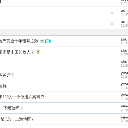
版
2021
adm
2018
adm
2018
shu
房地产黄金十年谢幕之际
2019
shu
国家是中国的敌人？
2020
shu
2019
yev
该多少？
2018
yev
理解
2018
yev
费率1%的一个使用方案研究
2018
yev
享一下经验吗？
2018
yev
详情汇总（上海地区）
2018