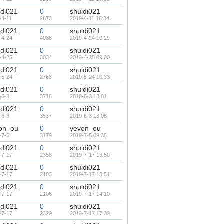
idi021
0
shuidi021
-4-11
2873
2019-4-11 16:34
idi021
0
shuidi021
-4-24
4038
2019-4-24 10:29
idi021
0
shuidi021
-4-25
3034
2019-4-25 09:00
idi021
0
shuidi021
-5-24
2763
2019-5-24 10:33
idi021
0
shuidi021
-6-3
3716
2019-6-3 13:01
idi021
0
shuidi021
-6-3
3537
2019-6-3 13:08
on_ou
0
yevon_ou
-7-5
3179
2019-7-5 09:35
idi021
0
shuidi021
-7-17
2358
2019-7-17 13:50
idi021
0
shuidi021
-7-17
2103
2019-7-17 13:51
idi021
0
shuidi021
-7-17
2106
2019-7-17 14:10
idi021
0
shuidi021
-7-17
2329
2019-7-17 17:39