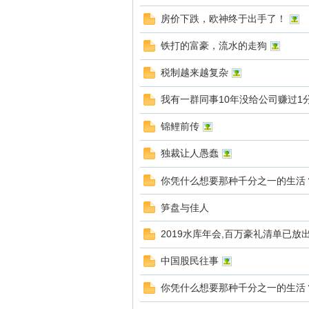
神
房价下跌，欧神终于出手了！
铁打的富豪，流水的走狗
税制越来越复杂
我有一群同事10年没给公司赚过1
锦鲤前传
文
独裁让人愚蠢
你凭什么想要那种千分之一的生活
笋盘与佳人
2019水库年会,百万豪礼清单已
中国股民往事
集
你凭什么想要那种千分之一的生活