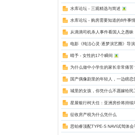
水库论坛 - 三观精选与简述
水库论坛 - 购房需要知道的8件事
从滴滴司机杀人事件看国人之愚昧
-
电影《纯洁心灵·逐梦演艺圈》导
晴予 - 女性的17个瞬间
为什么做中小学生的家长非常痛苦
国产偶像剧里的年轻人，一边瞎恋
城里的女孩，你凭什么不愿嫁给民
欧
星展银行柯大任：亚洲房价将持续
征收房产税为什么凭什么
思铂睿顶配TYPE-S NAVI试驾体会