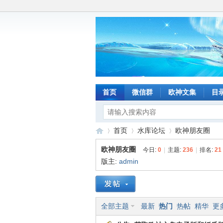
首页
微信群
欧神文集
目
首页
水库论坛
欧神朋友圈
欧神朋友圈
今日:
0
|
主题:
236
|
排名:
21
版主:
admin
水
»
›
›
全部主题
最新
热门
热帖
精华
更