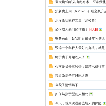
童大焕:奇帆若有此奇术，应该做
沪新房上周（6.29-7.5）成交飙
坛
水库论坛欧神文集（炒楼卷）
如何成为豪门的猎物？
财务自由，是我听过最好笑的笑话
毁掉一个年轻人最好的办法，就是
终于房子开始吃人了
欧
心疼姚员外三秒钟：妖精已成往事
我多盼房子可以吃人啊
当靴子悄悄落下
如何与指责型的人相处
今天，就来说说那些坑人的保险