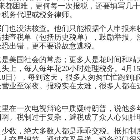
起来都困难，更何每一次报税，还要填写几
给税务代理或税务律师。
部门也没法核查。他们只能根据个人申报来
后抽查税单（包括历史税单），鼓励举报。
唯恐出错，更不要说故意逃税。
这是美国社会的常态；更多人是花时间和精
头上，每人每年花20小时处理税务。4月1
18日），每到这天，很多人匆匆忙忙跑到
长营业至深夜。报税实在太难，很多人都在
希拉里在一次电视辩论中质疑特朗普，说他
明啊。税制过于复杂，避税成了众人心知肚
是少数，绝大多数人都是乖乖交税。抵扣制
私人交易细节，通过交叉呈递，税务部门很