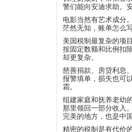
神
警们能向安迪求助。
电影当然有艺术成分
茫然无知，账单怎么
美国税制最复杂的项
按固定数额和比例扣
却更复杂。
文
慈善捐款、房贷利息
报警填单，损失也可
霜。
组建家庭和抚养老幼
那里领回一部分收入
完美的地方，也是中
集
精密的税制是有代价