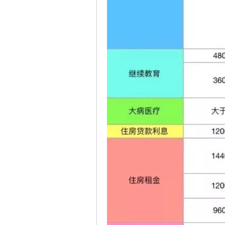
ye
vo
n_