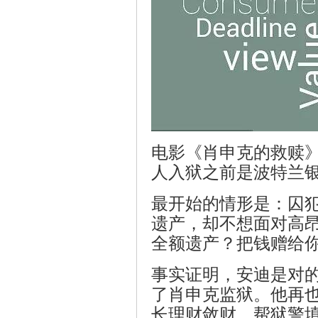
坛
电影《肖申克的救赎
人入狱之前是波特兰
欧
最开始的情形是：囚犯
遗产，却不想面对高
全额遗产？把钱赠给
事实证明，安迪是对
了肖申克监狱。他再
长理财敛财，帮狱警