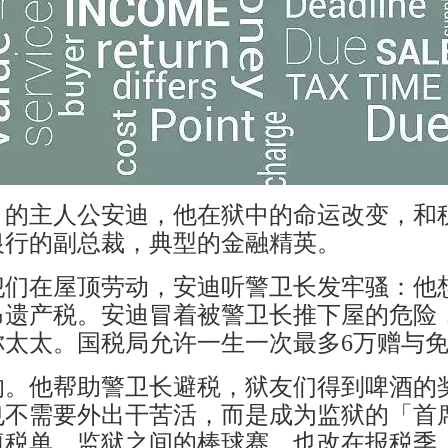
》的主人公安迪，他在狱中的命运改变，和
银行的副总裁，典型的金融精英。
们在屋顶劳动，安迪听警卫长发牢骚：他想
昂遗产税。安迪冒着被警卫长推下屋的危险
你太太。国税局允许一生一次最多6万赠与
的。他帮助警卫长避税，狱友们得到啤酒的
也不需要外出干苦活，而是成为监狱的「首
填税单。监狱之间的棒球赛，也改在报税季