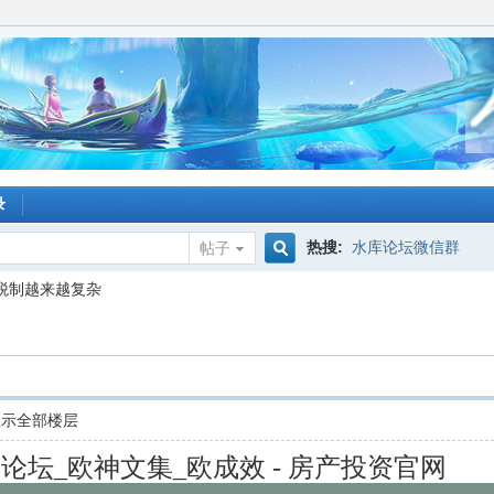
录
热搜:
水库论坛微信群
帖子
搜
税制越来越复杂
索
显示全部楼层
库论坛_欧神文集_欧成效 - 房产投资官网