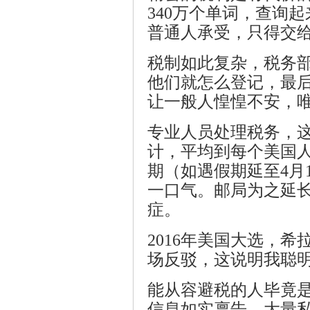
340万个单词，查询
普通人承受，只得交
税制如此复杂，税务
他们就怎么登记，最
让一般人惶惶不安，
官
专业人员处理税务，
计，平均到每个美国人
期（如遇假期延至4月
一口气。邮局为之延
症。
2016年美国大选，
网
场反驳，这说明我聪
能从容避税的人毕竟
信息如实禀告，大量