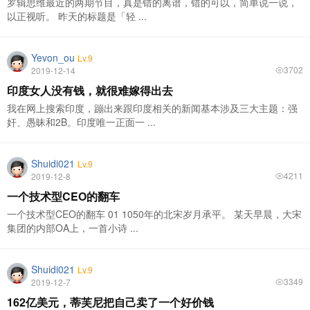
罗辑思维最近的两期节目，真是错的离谱，错的可以，简单说一说，
以正视听。 昨天的标题是「轻 ...
Yevon_ou
Lv.9
3702
2019-12-14
印度女人没有钱，就很难嫁得出去
我在网上搜索印度，蹦出来跟印度相关的新闻基本涉及三大主题：强
奸、愚昧和2B。印度唯一正面一 ...
Shuidi021
Lv.9
4211
2019-12-8
一个技术型CEO的翻车
一个技术型CEO的翻车 01 1050年的北宋岁月承平。 某天早晨，大宋
集团的内部OA上，一首小诗 ...
Shuidi021
Lv.9
3349
2019-12-7
162亿美元，蒂芙尼把自己卖了一个好价钱