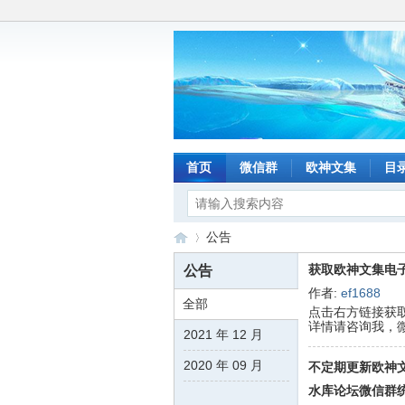
首页
微信群
欧神文集
目
公告
获取欧神文集电
公告
作者:
ef1688
全部
点击右方链接获
水
›
详情请咨询我，
2021 年 12 月
2020 年 09 月
不定期更新欧神文
水库论坛微信群统一