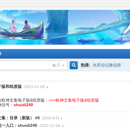
录
热搜:
水库论坛微信群
帖子
搜
子版和纸质版
(2021-12-18)
索
取欧神文集电子版&纸质版：
>>>
欧神文集电子版&纸质版
微信号：
shuidi240
集：目录（新版） #0
(2020-9-5)
入口：shuidi240
(2021-12-18)